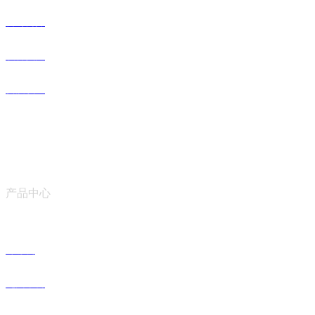
公司简介
设备实力
资质认证
产品中心
冷冻机
九州平台