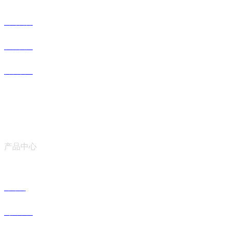
公司简介
设备实力
资质认证
产品中心
冷冻机
九州平台